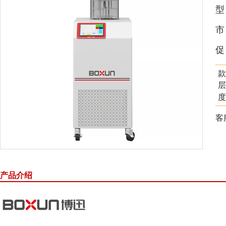
市
促
款
层
度
客
产品介绍