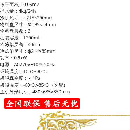
冻干面积：0.09m2
捕水量：4kg/24h
冷阱尺寸：ф215×290mm
物料盘尺寸：Ф195×24mm
物料盘层数：3
盘装溶液：1200mL
冷冻架层高：40mm
冷冻架尺寸：ф214×85mm
功率：0.9kW
电源：AC220V±10％ 50Hz
环境温度：10℃~30℃
极限真空度：＜1Pa
极限温度：-60℃/-85℃（选配）
主机外形尺寸：480×635×850mm