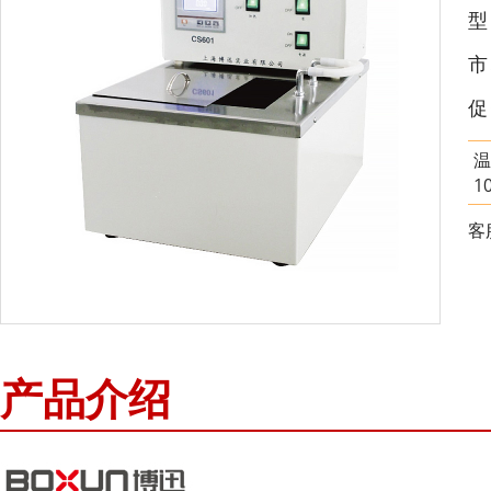
市
促
温
1
客
产品介绍