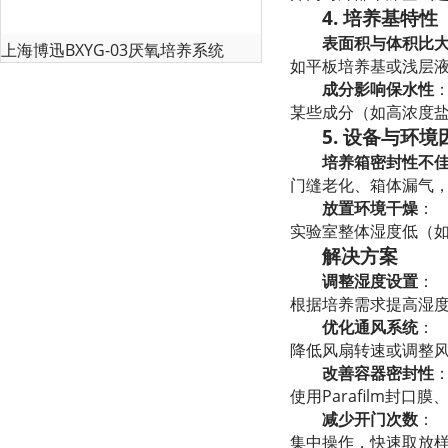
4. 培养基特性
表面积与体积比
上海博迅BXYG-03厌氧培养系统
如平板培养基或浅层
成分影响保水性
某些成分（如高浓度
5. 设备与环境
培养箱密封性不
门缝老化、箱体漏气
放置环境干燥
：
实验室整体湿度低（
解决方案
调整湿度设置
：
根据培养需求提高湿度
优化通风系统
：
降低风扇转速或调整
改善容器密封性
使用Parafilm封
减少开门次数
：
集中操作，快速取放