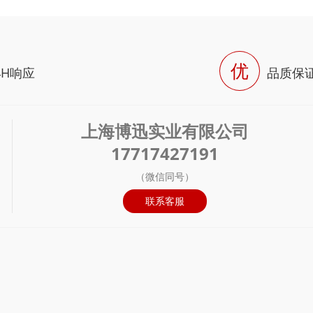
优
4H响应
品质保
上海博迅实业有限公司
17717427191
（微信同号）
联系客服