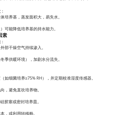
大
：
液体培养基，蒸发面积大，易失水。
：
盐）可能降低培养基的持水能力。
因素
佳
：
，外部干燥空气持续渗入。
如冬季供暖环境），加剧水分流失。
（如细菌培养≥75% RH），并定期校准湿度传感器。
风向，避免直吹培养物。
：
口膜、硅胶塞或密封培养皿。
样本，或利用转移舱。