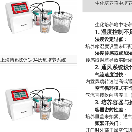
生化培养箱中培
生化培养箱中培
1. 湿度控制不
湿度设定过低
：
培养箱湿度设置未匹配
湿度传感器或加
上海博迅BXYG-04厌氧培养系统
传感器误差导致实际
2. 通风系统设
气流速度过快
：
内置风扇转速过高或
空气循环模式不
气流直接吹向培养皿
3. 培养容器
容器密封性差
：
培养皿盖未扣紧、透气
频繁开关门
：
开门时外部干燥空气