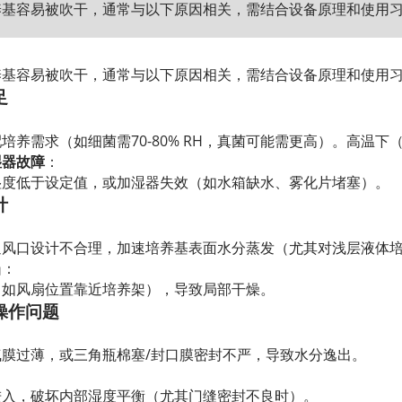
养基容易被吹干，通常与以下原因相关，需结合设备原理和使用
养基容易被吹干，通常与以下原因相关，需结合设备原理和使用
足
培养需求（如细菌需70-80% RH，真菌可能需更高）。高温下
湿器故障
：
湿度低于设定值，或加湿器失效（如水箱缺水、雾化片堵塞）。
计
通风口设计不合理，加速培养基表面水分蒸发（尤其对浅层液体
当
：
（如风扇位置靠近培养架），导致局部干燥。
与操作问题
膜过薄，或三角瓶棉塞/封口膜密封不严，导致水分逸出。
进入，破坏内部湿度平衡（尤其门缝密封不良时）。